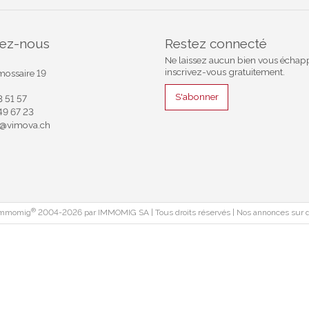
tez-nous
Restez connecté
Ne laissez aucun bien vous échapp
inscrivez-vous gratuitement.
mossaire 19
S'abonner
3 51 57
849 67 23
e@vimova.ch
®
 Immomig
2004-2026 par IMMOMIG SA | Tous droits réservés | Nos annonces sur