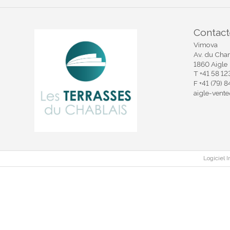
Contac
Vimova
Av. du Cha
1860 Aigle
T
+41 58 12
F
+41 (79) 
aigle-vent
Logiciel