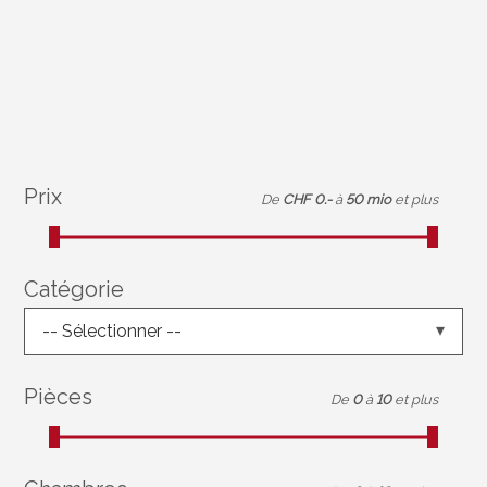
Prix
De
CHF 0.-
à
50 mio
et plus
Catégorie
-- Sélectionner --
Pièces
De
0
à
10
et plus