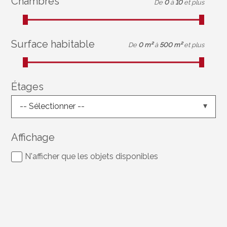
Chambres
De
0
à
10
et plus
Surface habitable
De
0 m²
à
500 m²
et plus
Étages
-- Sélectionner --
Affichage
N'afficher que les objets disponibles